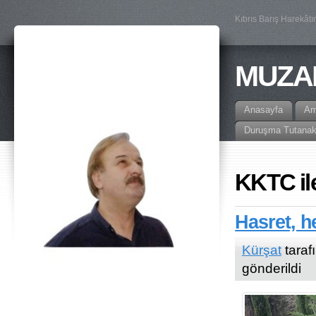
Kıbrıs Barış Harekâtı
MUZA
Anasayfa
A
Duruşma Tutanak
KKTC ile
Hasret, h
Kürşat
taraf
gönderildi