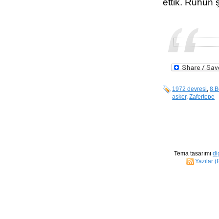
ettik. Ruhun
1972 devresi
,
8.B
asker
,
Zafertepe
Tema tasarımı
di
Yazılar 