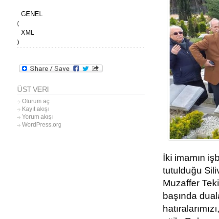
GENEL
(
XML
)
ÜST VERI
Oturum aç
Kayıt akışı
Yorum akışı
WordPress.org
İki imamın iş
tutulduğu Sil
Muzaffer Teki
başında duala
hatıralarımız