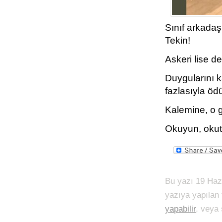
Sınıf arkada
Tekin!
Askeri lise d
Duygularını 
fazlasıyla ödü
Kalemine, o g
Okuyun, oku
Bu yazı 19 Haz
yazıya yapılan
yapabilir
, veya