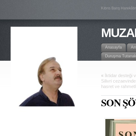
Kıbrıs Barış Harekâtı
MUZA
Anasayfa
A
Duruşma Tutanak
«
İktidar desteği
Silivri cezaevinde
hasret ve rahmet
SON Ş