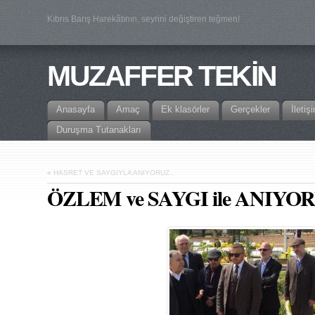
Kıbrıs Barış Harekâtının, seyrini değiştiren teğmen!
MUZAFFER TEKİN
Anasayfa
Amaç
Ek klasörler
Gerçekler
İletiş
Duruşma Tutanakları
«
HASRET VE SAYGIYLA ANIYORUZ..
ÖZLEM ve SAYGI ile ANIY