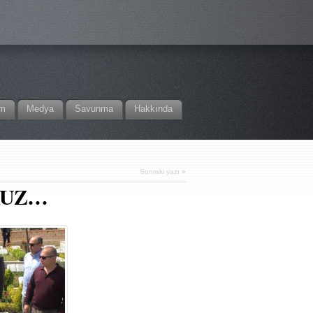
im
Medya
Savunma
Hakkında
Sonraki yazı
»
ORUZ…