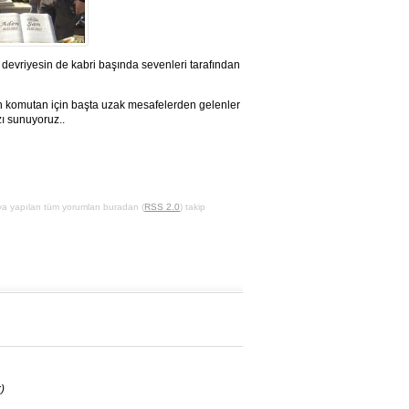
 devriyesin de kabri başında sevenleri tarafından
an komutan için başta uzak mesafelerden gelenler
zı sunuyoruz..
ıya yapılan tüm yorumları buradan (
RSS 2.0
) takip
)