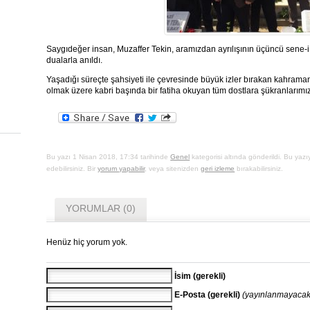
Saygıdeğer insan, Muzaffer Tekin, aramızdan ayrılışının üçüncü sene-i
dualarla anıldı.
Yaşadığı süreçte şahsiyeti ile çevresinde büyük izler bırakan kahram
olmak üzere kabri başında bir fatiha okuyan tüm dostlara şükranlarımı
Bu yazı 1 Nisan 2018, 17:34 tarihinde
Genel
kategorisi altında gönderildi. Bu yaz
edebilirsiniz. Bir
yorum yapabilir
, veya sitenizden
geri izleme
bırakabilirsiniz.
YORUMLAR (0)
Henüz hiç yorum yok.
İsim (gerekli)
E-Posta (gerekli)
(yayınlanmayacak