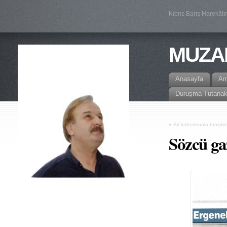
Kıbrıs Barış Harekâtı
MUZA
Anasayfa
A
Duruşma Tutanak
«
Bir kahramanla tanişti
Sözcü ga