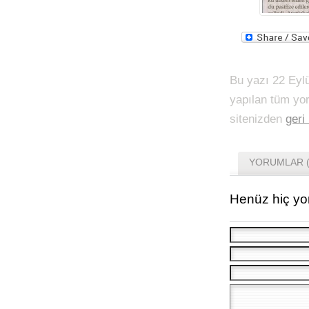
Bu yazı 22 Eylü
yapılan tüm yo
sitenizden
geri
YORUMLAR (
Henüz hiç yo