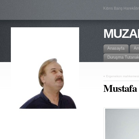
Kıbrıs Barış Harekâtı
MUZA
Anasayfa
A
Duruşma Tutanak
«
Ergenekon mahkemesin
Mustafa 