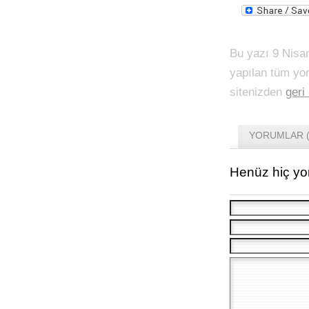
Bu yazı 9 Nisa
yapılan tüm yo
sitenizden
geri
YORUMLAR (
Henüz hiç yo