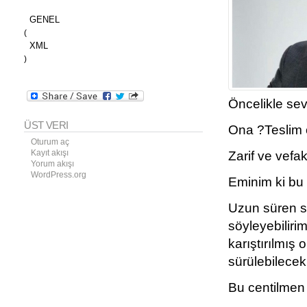
GENEL
(
XML
)
Öncelikle sev
ÜST VERI
Ona ?Teslim 
Oturum aç
Kayıt akışı
Zarif ve vefa
Yorum akışı
WordPress.org
Eminim ki bu 
Uzun süren s
söyleyebiliri
karıştırılmış
sürülebilecek
Bu centilmen