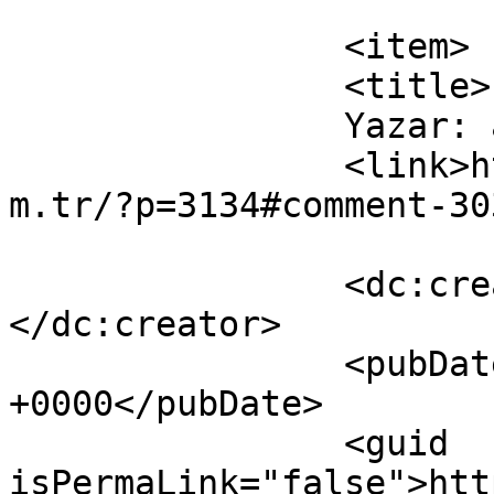
			</item>
		<item>

		<title>

		Yazar: ali unal		</title>

		<link>https://www.muzaffertekin.co
m.tr/?p=3134#comment-30
		<dc:creator><![CDATA[ali unal]]>
</dc:creator>

		<pubDate>Sat, 09 Apr 2016 19:27:14 
+0000</pubDate>

		<guid 
isPermaLink="false">htt