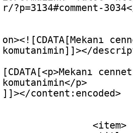
r/?p=3134#comment-3034<
					<de
on><![CDATA[Mekanı cenn
komutanimin]]></descrip
			<content:encoded><
[CDATA[<p>Mekanı cennet
komutanimin</p>

]]></content:encoded>

			</item>
		<item>
