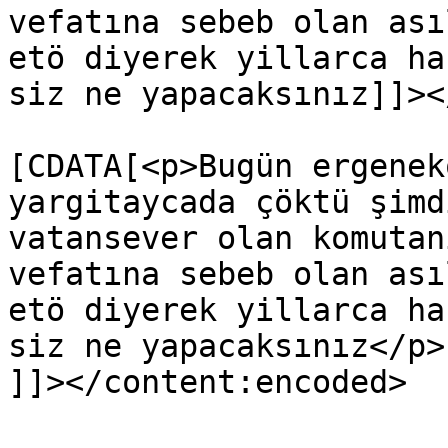
vefatına sebeb olan ası
etö diyerek yillarca ha
siz ne yapacaksınız]]><
			<content:encoded><
[CDATA[<p>Bugün ergenek
yargitaycada çöktü şimd
vatansever olan komutan
vefatına sebeb olan ası
etö diyerek yillarca ha
siz ne yapacaksınız</p>

]]></content:encoded>
