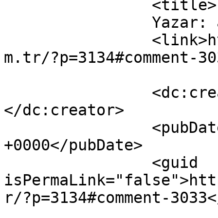
		<title>

		Yazar: ali unal		</title>

		<link>https://www.muzaffertekin.co
m.tr/?p=3134#comment-30
		<dc:creator><![CDATA[ali unal]]>
</dc:creator>

		<pubDate>Sun, 03 Apr 2016 08:32:07 
+0000</pubDate>

		<guid 
isPermaLink="false">htt
r/?p=3134#comment-3033<