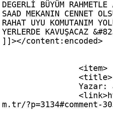
DEGERLİ BÜYÜM RAHMETLE 
SAAD MEKANIN CENNET OLS
RAHAT UYU KOMUTANIM YOL
YERLERDE KAVUŞACAZ &#82
]]></content:encoded>

			</item>
		<item>

		<title>

		Yazar: ali unal		</title>

		<link>https://www.muzaffertekin.co
m.tr/?p=3134#comment-30