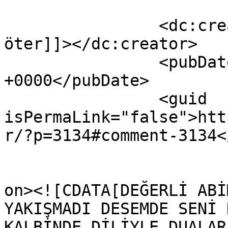
		<dc:creator><![CDATA[tezcan 
öter]]></dc:creator>

		<pubDate>Sat, 18 Feb 2017 22:56:39 
+0000</pubDate>

		<guid 
isPermaLink="false">htt
r/?p=3134#comment-3134<
					<de
on><![CDATA[DEĞERLİ ABİ
YAKIŞMADI DESEMDE SENİ 
KALBİNDE DİLİYLE DUALAR