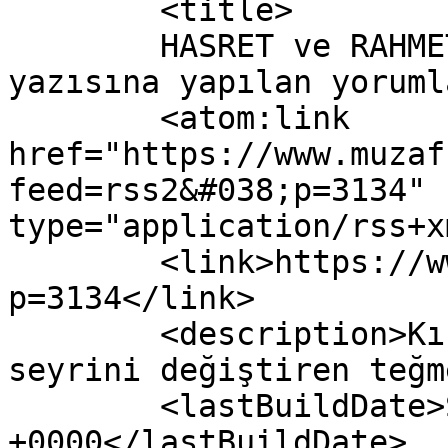
	<title>

	HASRET ve RAHMETLE ANIYORUZ&#8230; 
yazısına yapılan yorumlar	</titl
	<atom:link 
href="https://www.muzaf
feed=rss2&#038;p=3134" 
type="application/rss+x
	<link>https://www.muzaffertekin.com.tr/?
p=3134</link>

	<description>Kıbrıs Barış Harekâtının, 
seyrini değiştiren teğm
	<lastBuildDate>Sat, 18 Feb 2017 22:56:39 
+0000</lastBuildDate>
