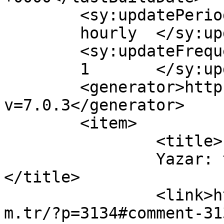
	<sy:updatePeriod>

	hourly	</sy:updatePeriod>

	<sy:updateFrequency>

	1	</sy:updateFrequency>

	<generator>https://wordpress.org/?
v=7.0.3</generator>

	<item>

		<title>

		Yazar: tezcan öter		
</title>

		<link>https://www.muzaffertekin.co
m.tr/?p=3134#comment-31