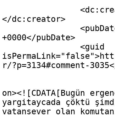
		<dc:creator><![CDATA[ali unal]]>
</dc:creator>

		<pubDate>Thu, 21 Apr 2016 09:54:07 
+0000</pubDate>

		<guid 
isPermaLink="false">htt
r/?p=3134#comment-3035<
					<de
on><![CDATA[Bugün ergen
yargitaycada çöktü şimd
vatansever olan komutan