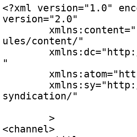
<?xml version="1.0" enc
version="2.0"

	xmlns:content="http://purl.org/rss/1.0/mod
ules/content/"

	xmlns:dc="http://purl.org/dc/elements/1.1/
"

	xmlns:atom="http://www.w3.org/2005/Atom"

	xmlns:sy="http://purl.org/rss/1.0/modules/
syndication/"

	>

<channel>
