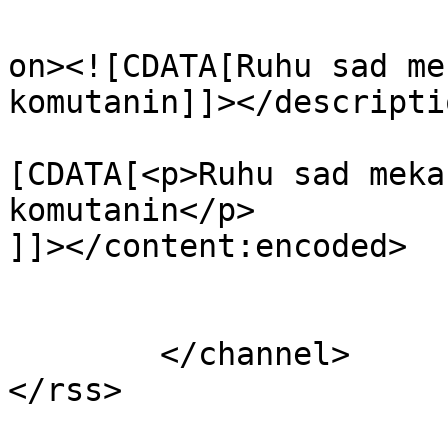
					<de
on><![CDATA[Ruhu sad me
komutanin]]></descriptio
			<content:encoded><
[CDATA[<p>Ruhu sad meka
komutanin</p>

]]></content:encoded>

			</item>
	</channel>
